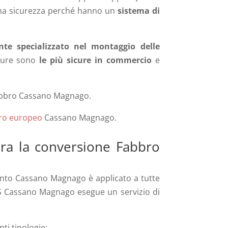
sima sicurezza perché hanno un
sistema di
nte specializzato nel montaggio delle
ature sono
le più sicure in commercio
e
 Fabbro Cassano Magnago.
dro europeo
Cassano Magnago.
era la conversione Fabbro
rvento Cassano Magnago
è applicato a tutte
SOS Cassano Magnago
esegue un servizio di
ti tipologie: