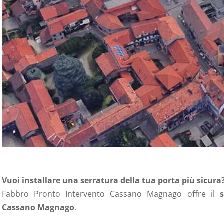
Vuoi installare una serratura della tua porta più sicura
Fabbro Pronto Intervento Cassano Magnago
offre il
Cassano Magnago
.